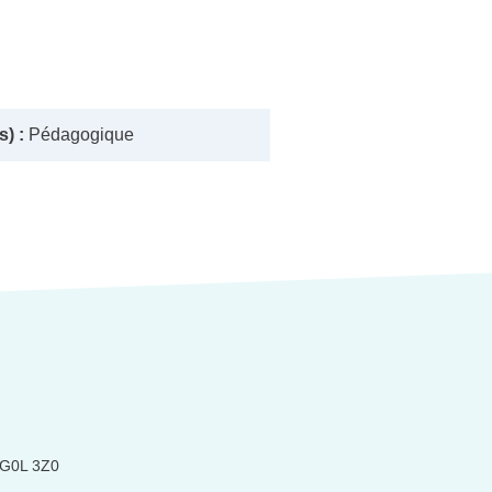
) :
Pédagogique
) G0L 3Z0