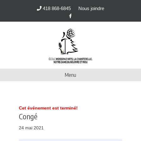
418 868-6845
Nous joindre
F
a
c
e
b
o
o
k
Menu
Cet événement est terminé!
Congé
24 mai 2021